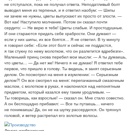
не отступался, пока не получал ответа. Неподатливый болт
выводил меня из терпенья, и я ответил наобум: — Шипы
ни зачем не нужны, цветы выпускают их просто от злости. —
Вот как! Наступило молчание. Потом он сказал почти
сердито: — Не верю я тебе! Цветы слабые. И простодушные.
И они стараются придать себе храбрости. Они думают —
если у них шипы, их все боятся… Я не ответил. В ту минуту
я говорил себе:
«Если
этот болт и сейчас не поддастся,
я так стукну по нему молотком, что он разлетится вдребезги».
Маленький принц снова перебил мои мысли: — А ты думаешь,
что цветы… — Да нет же! Ничего я не думаю! Я ответил тебе
первое, что пришло в голову. Ты видишь, я занят серьезным
делом. Он посмотрел на меня в изумлении: — Серьезным
делом?! Он все смотрел на меня: перепачканный смазочным
маслом, с молотком в руках, я наклонился над непонятным
предметом, который казался ему таким уродливым. —
Ты говоришь, как взрослые! — сказал он. Мне стало совестно.
А он беспощадно прибавил: — Все ты путаешь… ничего
не понимаешь! Да, он не на шутку рассердился. Он тряхнул
головой, и ветер растрепал его золотые волосы.
Другие изображения